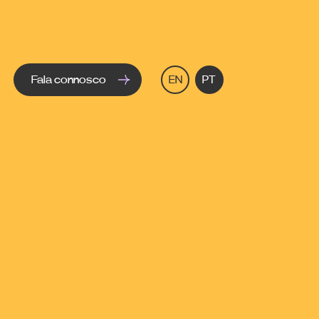
Fala connosco
EN
PT